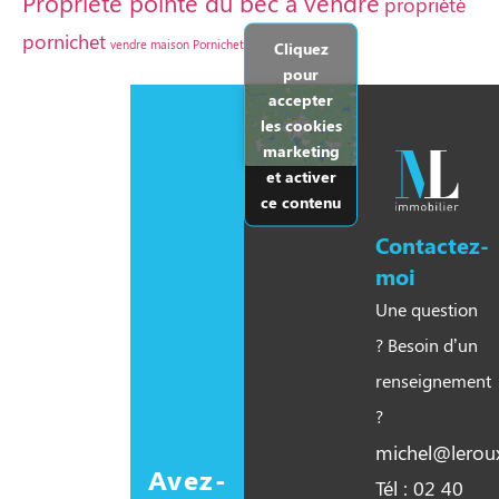
Propriété pointe du bec à vendre
propriété
pornichet
vendre maison Pornichet
Cliquez
pour
accepter
les cookies
marketing
et activer
ce contenu
Contactez-
moi
Une question
? Besoin d’un
renseignement
?
michel@leroux
Avez-
Tél : 02 40