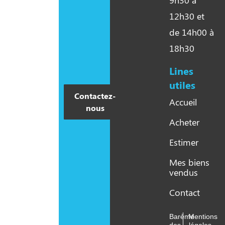
9h30 à
12h30 et
de 14h00 à
18h30
Lines
utiles​
Contactez-
Accueil
nous
Acheter
Estimer
Mes biens
vendus
Contact
Barème
Mentions
des
légales -