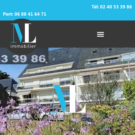
Tél:
02 40 53 39 86
Port: 06 88 41 64 71