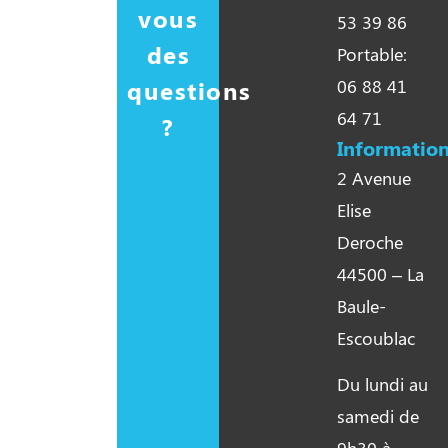
vous
53 39 86
des
Portable:
questions
06 88 41
64 71
?
Information
2 Avenue
Elise
Deroche
44500 – La
Baule-
Escoublac
Du lundi au
samedi de