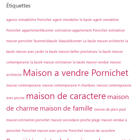
Étiquettes
agence immobilière Pornichet
agent immobilier la baule
agent immobilier
Pornichet
appartementfacemer
estimation appartement Pornichet
estimation
maison pornichet
facemerlabaule
labaulefacemer
La baule maison architecte
la
baule maison avec jardin
la baule maison belles prestations
la baule maison
contemporaine
la baule maison estimation
la baule maison vendue
maison
Maison a vendre Pornichet
architecte
maison contemporaine
maison contemporaine 4 chambres
maison contemporaine
maison de caractere
maison
avec piscine
de charme
maison de famille
maison de plain pied
maison estimation pornichet
maison secondaire proche plage
maison vendue à
pornichet
Pornichet maison avec piscine
Pornichet maison de caractère