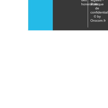
honoraires
Politique
de
confidential
© by
Orocom.fr