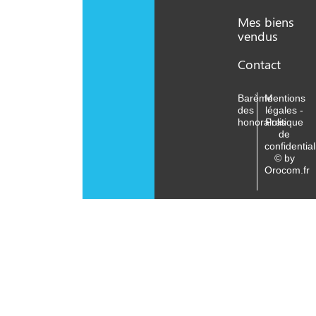
Mes biens
vendus
Contact
Barème
Mentions
des
légales -
honoraires
Politique
de
confidential
© by
Orocom.fr