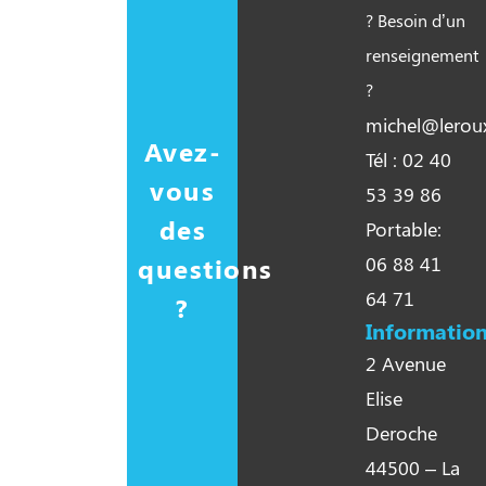
? Besoin d’un
renseignement
?
michel@leroux
Avez-
Tél : 02 40
vous
53 39 86
des
Portable:
questions
06 88 41
64 71
?
Information
2 Avenue
Elise
Deroche
44500 – La