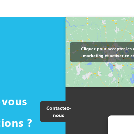
Cliquez pour accepter les 
marketing et activer ce c
-vous
Contactez-
nous
ions ?