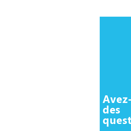
Avez
des
quest