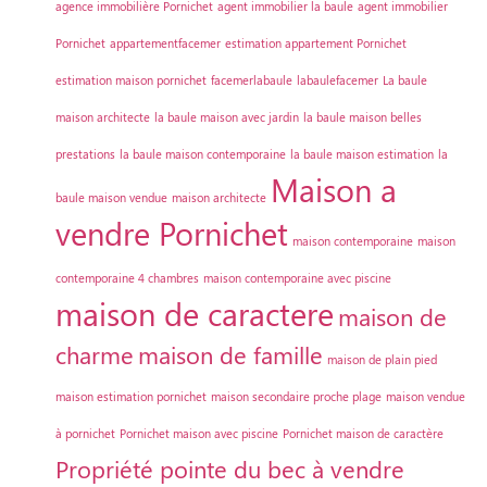
agence immobilière Pornichet
agent immobilier la baule
agent immobilier
Pornichet
appartementfacemer
estimation appartement Pornichet
estimation maison pornichet
facemerlabaule
labaulefacemer
La baule
maison architecte
la baule maison avec jardin
la baule maison belles
prestations
la baule maison contemporaine
la baule maison estimation
la
Maison a
baule maison vendue
maison architecte
vendre Pornichet
maison contemporaine
maison
contemporaine 4 chambres
maison contemporaine avec piscine
maison de caractere
maison de
charme
maison de famille
maison de plain pied
maison estimation pornichet
maison secondaire proche plage
maison vendue
à pornichet
Pornichet maison avec piscine
Pornichet maison de caractère
Propriété pointe du bec à vendre