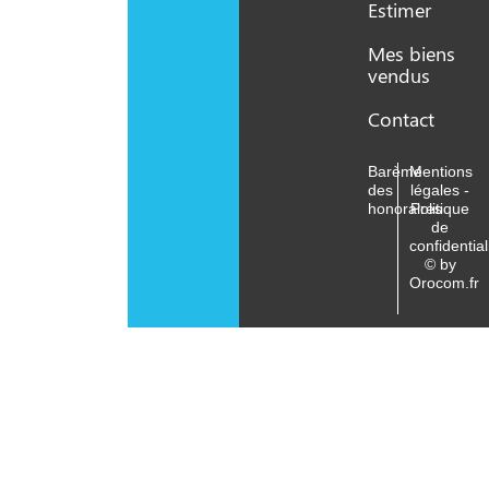
Estimer
Mes biens
vendus
Contact
Barème
Mentions
des
légales -
honoraires
Politique
de
confidential
© by
Orocom.fr