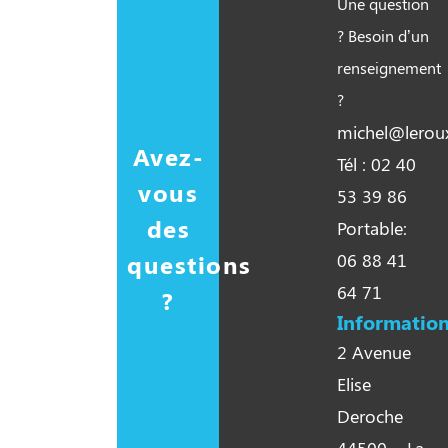
Une question
? Besoin d’un
renseignement
?
michel@leroux
Avez-
Tél : 02 40
vous
53 39 86
des
Portable:
questions
06 88 41
64 71
?
Information
2 Avenue
Elise
Deroche
44500 – La