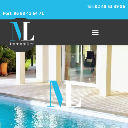
Tél:
02 40 53 39 86
Port: 06 88 41 64 71