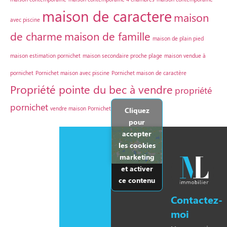
maison de caractere
maison
avec piscine
de charme
maison de famille
maison de plain pied
maison estimation pornichet
maison secondaire proche plage
maison vendue à
pornichet
Pornichet maison avec piscine
Pornichet maison de caractère
Propriété pointe du bec à vendre
propriété
pornichet
vendre maison Pornichet
Cliquez
pour
accepter
les cookies
marketing
et activer
ce contenu
Contactez-
moi