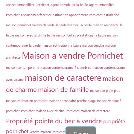
agence immobilière Pornichet
agent immobilier la baule
agent immobilier
Pornichet
appartementfacemer
estimation appartement Pornichet
estimation
maison pornichet
facemerlabaule
labaulefacemer
La baule maison architecte
la
baule maison avec jardin
la baule maison belles prestations
la baule maison
contemporaine
la baule maison estimation
la baule maison vendue
maison
Maison a vendre Pornichet
architecte
maison contemporaine
maison contemporaine 4 chambres
maison contemporaine
maison de caractere
maison
avec piscine
de charme
maison de famille
maison de plain pied
maison estimation pornichet
maison secondaire proche plage
maison vendue à
pornichet
Pornichet maison avec piscine
Pornichet maison de caractère
Propriété pointe du bec à vendre
propriété
pornichet
vendre maison Pornichet
Cliquez