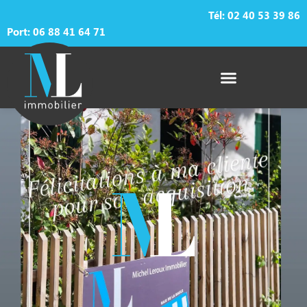
Tél:
02 40 53 39 86
Port: 06 88 41 64 71