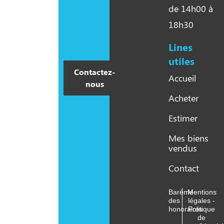
de 14h00 à
18h30
Lines
utiles​
Contactez-
Accueil
nous
Acheter
Estimer
Mes biens
vendus
Contact
Barème
Mentions
des
légales -
honoraires
Politique
de