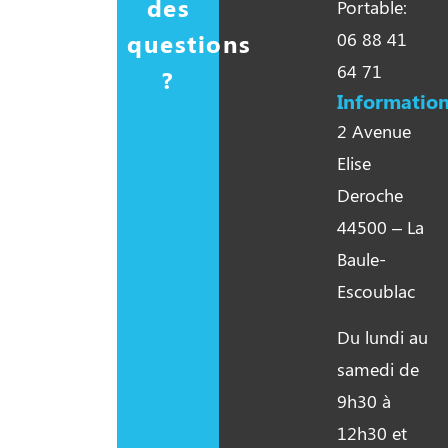
des
Portable:
questions
06 88 41
64 71
?
Information
2 Avenue
Elise
Deroche
44500 – La
Baule-
Escoublac
Du lundi au
samedi de
9h30 à
12h30 et