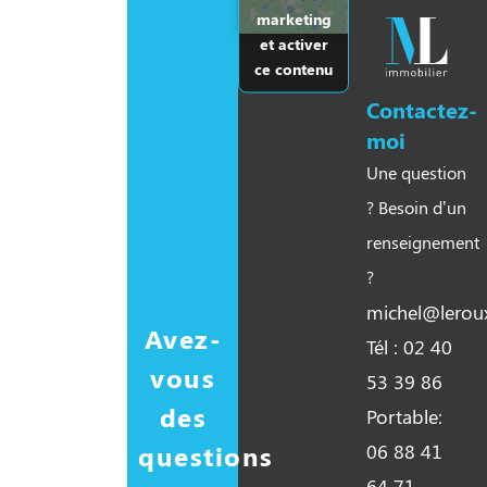
marketing
et activer
ce contenu
Contactez-
moi
Une question
? Besoin d’un
renseignement
?
michel@leroux
Avez-
Tél : 02 40
vous
53 39 86
des
Portable:
questions
06 88 41
64 71