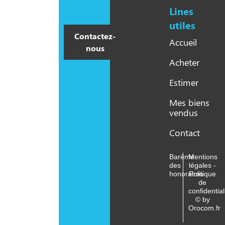
Lines
utiles​
Contactez-
Accueil
nous
Acheter
Estimer
Mes biens
vendus
Contact
Barème
Mentions
des
légales -
honoraires
Politique
de
confidential
© by
Orocom.fr